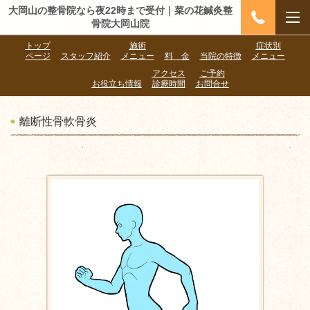
大岡山の整骨院なら夜22時まで受付｜菜の花鍼灸整
骨院大岡山院
トップ
施術
症状別
ページ
スタッフ紹介
メニュー
料 金
当院の特徴
メニュー
アクセス
ご予約
お役立ち情報
診療時間
お問合せ
離断性骨軟骨炎