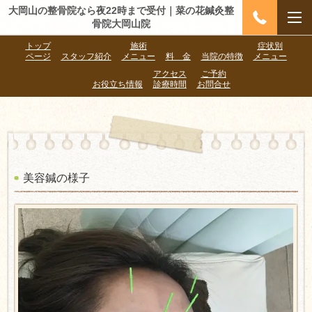
大岡山の整骨院なら夜22時まで受付｜菜の花鍼灸整
骨院大岡山院
トップ
施術
症状別
ページ
スタッフ紹介
メニュー
料 金
当院の特徴
メニュー
アクセス
ご予約
お役立ち情報
診療時間
お問合せ
美容鍼の様子