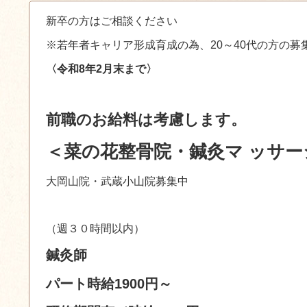
新卒の方はご相談ください
※若年者キャリア形成育成の為、20～40代の方の募
〈令和8年2
月末まで〉
前職のお給料は考慮します。
＜菜の花整骨院・鍼灸マ ッサー
大岡山院・武蔵小山院募集中
（週３０時間以内）
鍼灸師
パート時給1900円～