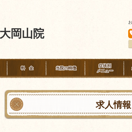
険
大岡山院
症状別
料 金
当院の特徴
メニュー
求人情報