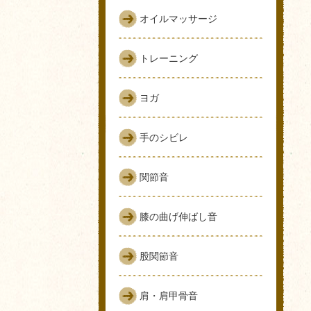
オイルマッサージ
トレーニング
ヨガ
手のシビレ
関節音
膝の曲げ伸ばし音
股関節音
肩・肩甲骨音