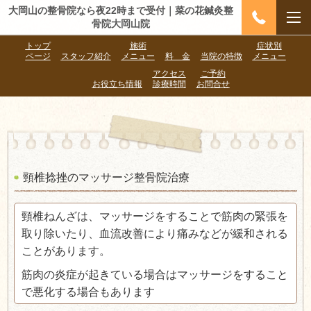
大岡山の整骨院なら夜22時まで受付｜菜の花鍼灸整
骨院大岡山院
トップ
施術
症状別
ページ
スタッフ紹介
メニュー
料 金
当院の特徴
メニュー
アクセス
ご予約
お役立ち情報
診療時間
お問合せ
頸椎捻挫のマッサージ整骨院治療
頸椎ねんざは、マッサージをすることで筋肉の緊張を
取り除いたり、血流改善により痛みなどが緩和される
ことがあります。
筋肉の炎症が起きている場合はマッサージをすること
で悪化する場合もあります