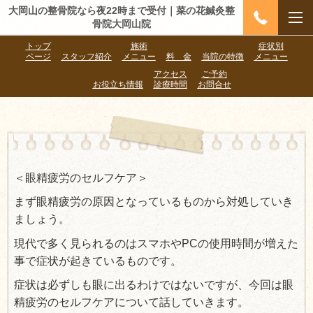
大岡山の整骨院なら夜22時まで受付｜菜の花鍼灸整
骨院大岡山院
トップ
施術
症状別
ページ
スタッフ紹介
メニュー
料 金
当院の特徴
メニュー
アクセス
ご予約
お役立ち情報
診療時間
お問合せ
＜眼精疲労のセルフケア＞
まず眼精疲労の原因となっているものから対処していき
ましょう。
現代で多く見られるのはスマホやPCの使用時間が増えた
事で症状が起きているものです。
症状は必ずしも眼に出るわけではないですが、今回は眼
精疲労のセルフケアについて話していきます。