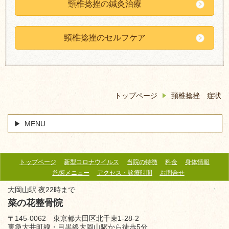
頸椎捻挫の鍼灸治療
頸椎捻挫のセルフケア
トップページ
頸椎捻挫 症状
MENU
トップページ
新型コロナウイルス
当院の特徴
料金
身体情報
施術メニュー
アクセス・診療時間
お問合せ
大岡山駅 夜22時まで
菜の花整骨院
〒145-0062 東京都大田区北千束1-28-2
東急大井町線・目黒線大岡山駅から徒歩5分