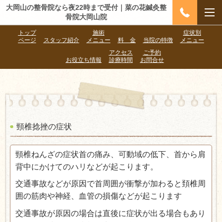
大岡山の整骨院なら夜22時まで受付｜菜の花鍼灸整
骨院大岡山院
トップ
施術
症状別
ページ
スタッフ紹介
メニュー
料 金
当院の特徴
メニュー
アクセス
ご予約
お役立ち情報
診療時間
お問合せ
頸椎捻挫の症状
頸椎ねんざの症状首の痛み、可動域の低下、首から肩
背中にかけてのハリなどが起こります。
交通事故などが原因で首周囲が衝撃が加わると頚椎周
囲の筋肉や神経、血管の損傷などが起こります
交通事故が原因の場合は直後に症状が出る場合もあり