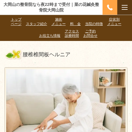
大岡山の整骨院なら夜22時まで受付｜菜の花鍼灸整
骨院大岡山院
トップ
施術
症状別
ページ
スタッフ紹介
メニュー
料 金
当院の特徴
メニュー
アクセス
ご予約
お役立ち情報
診療時間
お問合せ
腰椎椎間板ヘルニア