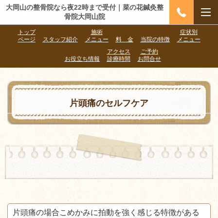
大岡山の整骨院なら夜22時まで受付｜菜の花鍼灸整
骨院大岡山院
トップ
施術
症状別
ページ
スタッフ紹介
メニュー
料 金
当院の特徴
メニュー
アクセス
ご予約
お役立ち情報
診療時間
お問合せ
片頭痛のセルフケア
片頭痛の場合こめかみに拍動を強く感じる特徴がある