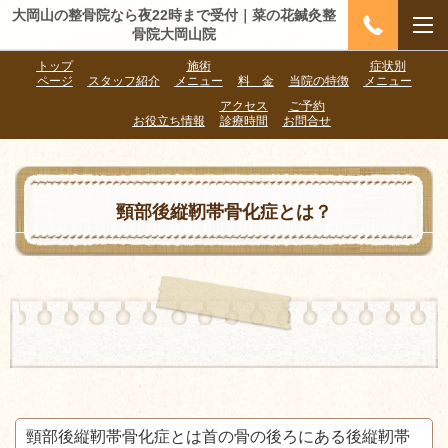
大岡山の整骨院なら夜22時まで受付｜菜の花鍼灸整
骨院大岡山院
トップ
施術
症状別
ページ
スタッフ紹介
メニュー
料 金
当院の特徴
メニュー
アクセス
ご予約
お役立ち情報
診療時間
お問合せ
頸部後縦靭帯骨化症とは？
頸部後縦靭帯骨化症とは首の骨の後ろにある後縦靭帯