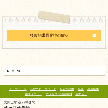
後縦靭帯骨化症の症状
MENU
トップページ
新型コロナウイルス
当院の特徴
料金
身体情報
施術メニュー
アクセス・診療時間
お問合せ
大岡山駅 夜22時まで