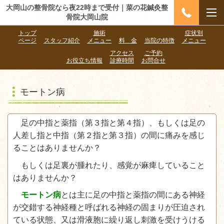
大岡山の整骨院なら夜22時まで受付｜菜の花鍼灸整
骨院大岡山院
トップ
施術
症状別
ページ
スタッフ紹介
メニュー
料 金
当院の特徴
メニュー
アクセス
ご予約
お役立ち情報
診療時間
お問合せ
モートン病
足の中指と薬指（第３指と第４指）、もしくは足の
人差し指と中指（第２指と第３指）の間に痛みを感じ
ることはありませんか？
もしくは足裏が腫れたり、感覚が麻痺していること
はありませんか？
モートン病
とは主に足の中指と薬指の間にある神経
が交錯する神経種と呼ばれる神経の固まりが圧迫され
ている状態、又は滑液胞に繰り返し刺激を受けうける