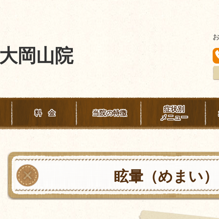
険
大岡山院
症状別
料 金
当院の特徴
メニュー
眩暈（めまい）