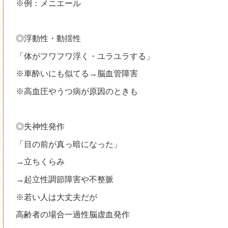
※例：メニエール
◎浮動性・動揺性
「体がフワフワ浮く・ユラユラする」
※車酔いにも似てる→脳血管障害
※高血圧やうつ病が原因のときも
◎失神性発作
「目の前が真っ暗になった」
→立ちくらみ
→起立性調節障害や不整脈
※若い人は大丈夫だが
高齢者の場合一過性脳虚血発作