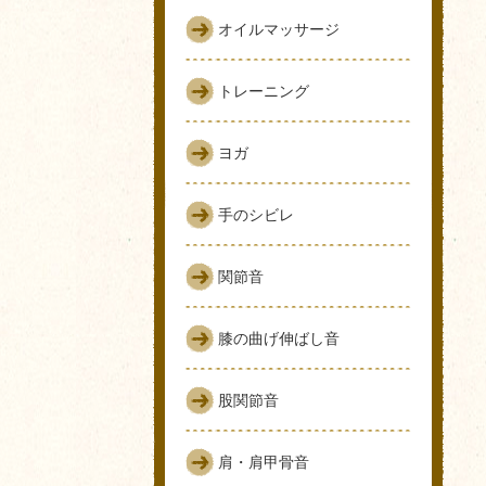
オイルマッサージ
トレーニング
ヨガ
手のシビレ
関節音
膝の曲げ伸ばし音
股関節音
肩・肩甲骨音