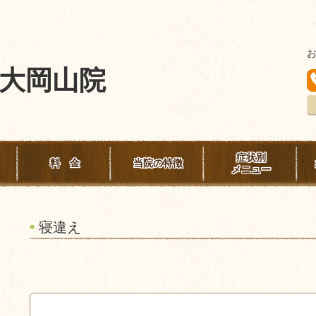
険
大岡山院
症状別
料 金
当院の特徴
メニュー
寝違え