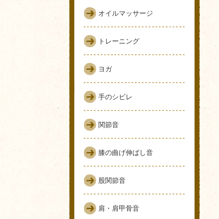
オイルマッサージ
トレーニング
ヨガ
手のシビレ
関節音
膝の曲げ伸ばし音
股関節音
肩・肩甲骨音