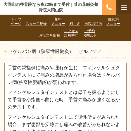
大岡山の整骨院なら夜22時まで受付｜菜の花鍼灸整
骨院大岡山院
トップ
施術
症状別
ページ
スタッフ紹介
メニュー
料 金
当院の特徴
メニュー
アクセス
ご予約
お役立ち情報
診療時間
お問合せ
ドケルバン病（狭窄性腱鞘炎） セルフケア
手首の親指側に痛みや腫れが生じ、フィンケルシュタ
インテストにて痛みの増悪がみられた場合はドケルバ
ン病(狭窄性腱鞘炎)が疑われます。
フィンケルシュタインテストとは母子を握るようにし
て手首を小指側へ曲げた時、手首の痛みが強くなるか
のテストです。
フィンケルシュタインテストにて陽性所見がみられた
場合、まず患部を安静にし痛みの改善がみられないよ