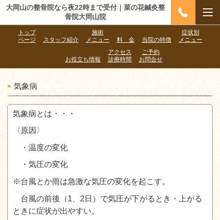
大岡山の整骨院なら夜22時まで受付｜菜の花鍼灸整
骨院大岡山院
トップ
施術
症状別
ページ
スタッフ紹介
メニュー
料 金
当院の特徴
メニュー
アクセス
ご予約
お役立ち情報
診療時間
お問合せ
気象病
気象病とは・・・
〈原因〉
・温度の変化
・気圧の変化
※台風とか雨は急激な気圧の変化を起こす。
台風の前後（1、2日）で気圧が下がるとき・上がる
ときに症状が出やすい。