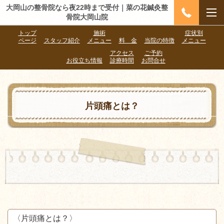
大岡山の整骨院なら夜22時まで受付｜菜の花鍼灸整
骨院大岡山院
トップ
施術
症状別
ページ
スタッフ紹介
メニュー
料 金
当院の特徴
メニュー
アクセス
ご予約
お役立ち情報
診療時間
お問合せ
片頭痛とは？
〈片頭痛とは？〉