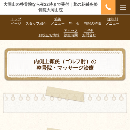
大岡山の整骨院なら夜22時まで受付｜菜の花鍼灸整
骨院大岡山院
トップ
施術
症状別
ページ
スタッフ紹介
メニュー
料 金
当院の特徴
メニュー
アクセス
ご予約
お役立ち情報
診療時間
お問合せ
内側上顆炎（ゴルフ肘）の
整骨院・マッサージ治療