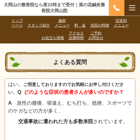
大岡山の整骨院なら夜22時まで受付｜菜の花鍼灸整
骨院大岡山院
トップ
施術
症状別
ページ
スタッフ紹介
メニュー
料 金
当院の特徴
メニュー
アクセス
ご予約
お役立ち情報
診療時間
お問合せ
よくある質問
はい。
ご用意しておりますのでお気軽にお申し付けくださ
。
Q
どのような症状の患者さんが多いのですか？
い
A
急性の腰痛、寝違え、むち打ち、捻挫、スポーツで
のケガなどの方が多く、
交通事故に遭われた方も多数来院
されています。