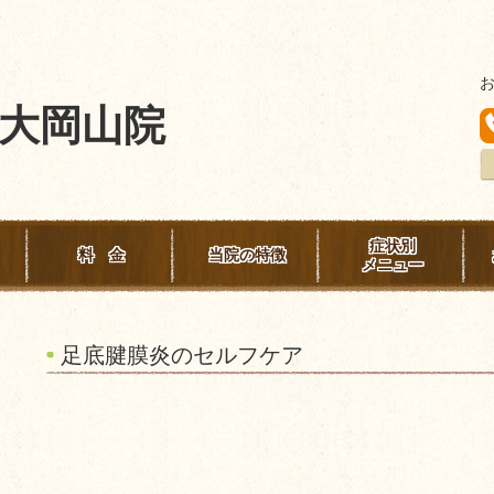
険
大岡山院
症状別
料 金
当院の特徴
メニュー
足底腱膜炎のセルフケア