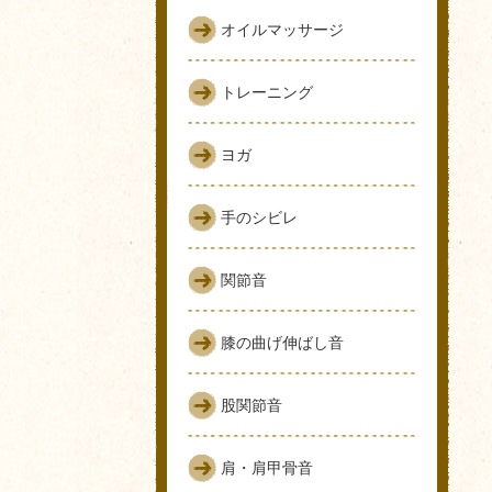
オイルマッサージ
トレーニング
ヨガ
手のシビレ
関節音
膝の曲げ伸ばし音
股関節音
肩・肩甲骨音