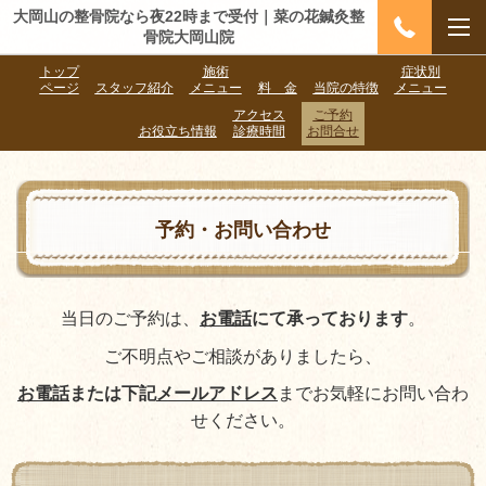
大岡山の整骨院なら夜22時まで受付｜菜の花鍼灸整
骨院大岡山院
トップ
施術
症状別
ページ
スタッフ紹介
メニュー
料 金
当院の特徴
メニュー
アクセス
ご予約
お役立ち情報
診療時間
お問合せ
予約・お問い合わせ
当日のご予約は、
お電話
にて承っております
。
ご不明点やご相談がありましたら、
お電話
または下記
メールアドレス
までお気軽にお問い合わ
せください。