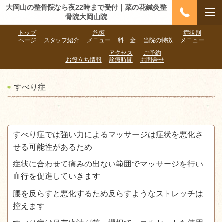
大岡山の整骨院なら夜22時まで受付｜菜の花鍼灸整
骨院大岡山院
トップ
施術
症状別
ページ
スタッフ紹介
メニュー
料 金
当院の特徴
メニュー
アクセス
ご予約
お役立ち情報
診療時間
お問合せ
すべり症
すべり症では強い力によるマッサージは症状を悪化さ
せる可能性があるため
症状に合わせて痛みの出ない範囲でマッサージを行い
血行を促進していきます
腰を反らすと悪化するため反らすようなストレッチは
控えます