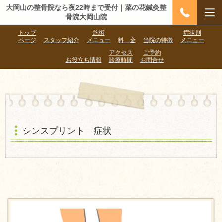
大岡山の整骨院なら夜22時まで受付｜菜の花鍼灸整
骨院大岡山院
トップ
施術
症状別
ページ
スタッフ紹介
メニュー
料 金
当院の特徴
メニュー
アクセス
ご予約
お役立ち情報
診療時間
お問合せ
シンスプリント 症状