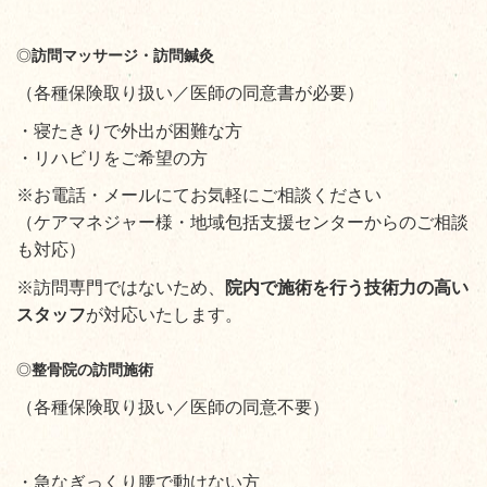
◎
訪問マッサージ・訪問鍼灸
（各種保険取り扱い／医師の同意書が必要）
・寝たきりで外出が困難な方
・リハビリをご希望の方
※お電話・メールにてお気軽にご相談ください
（ケアマネジャー様・地域包括支援センターからのご相談
も対応）
※訪問専門ではないため、
院内で施術を行う技術力の高い
スタッフ
が対応いたします。
◎
整骨院の訪問施術
（各種保険取り扱い／医師の同意不要）
・急なぎっくり腰で動けない方