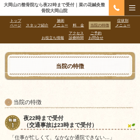
大岡山の整骨院なら夜22時まで受付｜菜の花鍼灸整
骨院大岡山院
トップ
施術
症状別
ページ
スタッフ紹介
メニュー
料 金
当院の特徴
メニュー
アクセス
ご予約
お役立ち情報
診療時間
お問合せ
当院の特徴
当院の特徴
夜22時まで受付
（交通事故は23時まで受付）
「仕事が忙しくて、なかなか通院できない…」