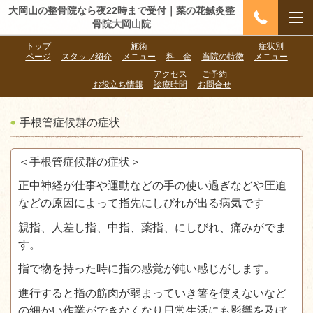
大岡山の整骨院なら夜22時まで受付｜菜の花鍼灸整
骨院大岡山院
トップ
施術
症状別
ページ
スタッフ紹介
メニュー
料 金
当院の特徴
メニュー
アクセス
ご予約
お役立ち情報
診療時間
お問合せ
手根管症候群の症状
＜手根管症候群の症状＞
正中神経が仕事や運動などの手の使い過ぎなどや圧迫
などの原因によって指先にしびれが出る病気です
親指、人差し指、中指、薬指、にしびれ、痛みがでま
す。
指で物を持った時に指の感覚が鈍い感じがします。
進行すると指の筋肉が弱まっていき箸を使えないなど
の細かい作業ができなくなり日常生活にも影響を及ぼ