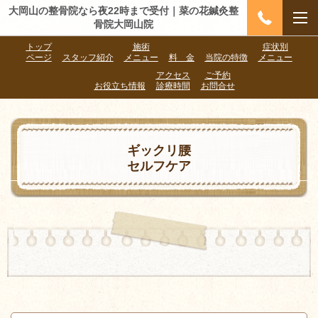
大岡山の整骨院なら夜22時まで受付｜菜の花鍼灸整
骨院大岡山院
トップ
施術
症状別
ページ
スタッフ紹介
メニュー
料 金
当院の特徴
メニュー
アクセス
ご予約
お役立ち情報
診療時間
お問合せ
ギックリ腰
セルフケア