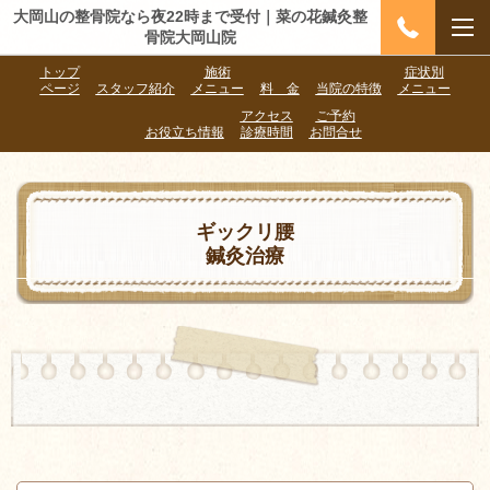
大岡山の整骨院なら夜22時まで受付｜菜の花鍼灸整
骨院大岡山院
トップ
施術
症状別
ページ
スタッフ紹介
メニュー
料 金
当院の特徴
メニュー
アクセス
ご予約
お役立ち情報
診療時間
お問合せ
ギックリ腰
鍼灸治療