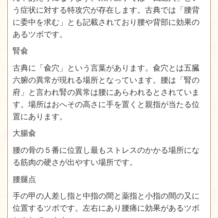
う症状に対する特攻穴が存在します。古典では「腰背
に委中を求む」とも記載されており腰や背部に効果の
あるツボです。
腎兪
古典に「兪穴」という言葉があります。兪穴とは五臓
六腑の異常が現れる場所となっています。腰は「腎の
府」と言われ腎の異常は腰にあらわれるとされていま
す。場所はおへその高さに手を置くと親指が当たる位
置にあります。
大腸兪
腰の骨の５番に位置し最もストレスのかかる場所にな
る筋肉の硬さが出やすい場所です。
腰腿点
手の甲の人差し指と中指の間と薬指と小指の間の又に
位置するツボです。左右にあり腰痛に効果があるツボ