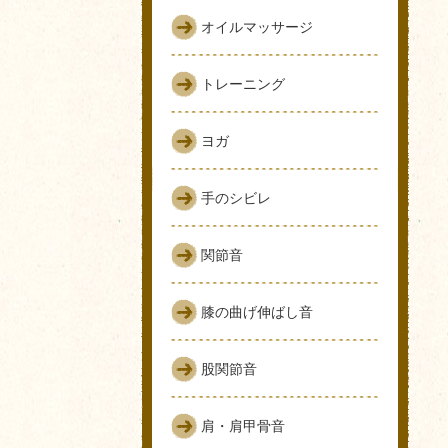
オイルマッサージ
トレーニング
ヨガ
手のシビレ
関節音
膝の曲げ伸ばし音
股関節音
肩・肩甲骨音