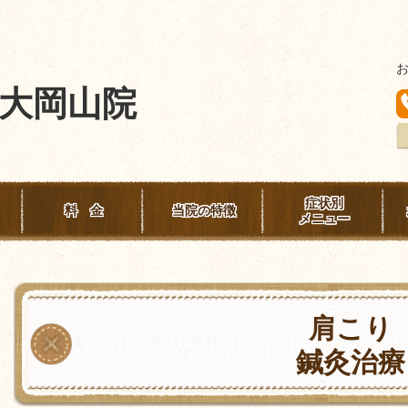
険
大岡山院
症状別
料 金
当院の特徴
メニュー
肩こり
鍼灸治療