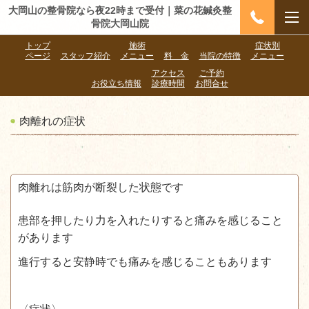
大岡山の整骨院なら夜22時まで受付｜菜の花鍼灸整
骨院大岡山院
トップ
施術
症状別
ページ
スタッフ紹介
メニュー
料 金
当院の特徴
メニュー
アクセス
ご予約
お役立ち情報
診療時間
お問合せ
肉離れの症状
肉離れは筋肉が断裂した状態です
患部を押したり力を入れたりすると痛みを感じること
があります
進行すると安静時でも痛みを感じることもあります