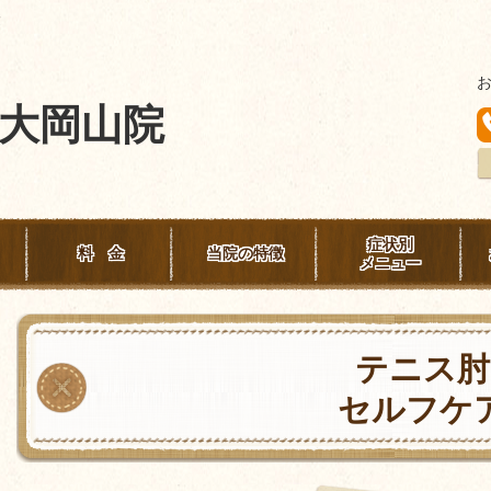
険
大岡山院
症状別
料 金
当院の特徴
メニュー
テニス肘
セルフケ