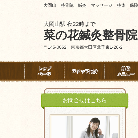
大岡山 整骨院 鍼灸 マッサージ 整体 保
大岡山駅 夜22時まで
菜の花鍼灸整骨院
〒145-0062 東京都大田区北千束1-28-2
トップ
施術
スタッフ紹介
ページ
メニュー
お問合せはこちら