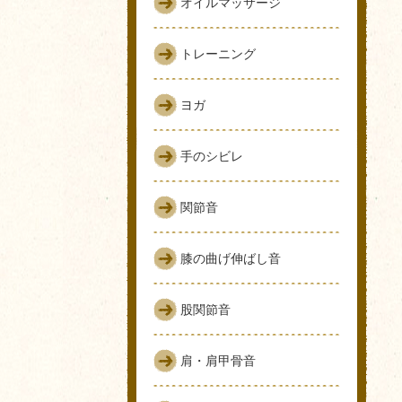
オイルマッサージ
トレーニング
ヨガ
手のシビレ
関節音
膝の曲げ伸ばし音
股関節音
肩・肩甲骨音