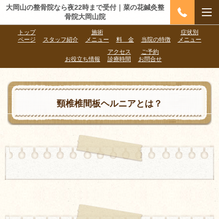
大岡山の整骨院なら夜22時まで受付｜菜の花鍼灸整
骨院大岡山院
トップ
施術
症状別
ページ
スタッフ紹介
メニュー
料 金
当院の特徴
メニュー
アクセス
ご予約
お役立ち情報
診療時間
お問合せ
頸椎椎間板ヘルニアとは？