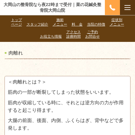
大岡山の整骨院なら夜22時まで受付｜菜の花鍼灸整
骨院大岡山院
トップ
施術
症状別
ページ
スタッフ紹介
メニュー
料 金
当院の特徴
メニュー
アクセス
ご予約
お役立ち情報
診療時間
お問合せ
肉離れ
＜肉離れとは？＞
筋肉の一部が断裂してしまった状態をいいます。
筋肉が収縮している時に、それとは逆方向の力が作用
すると起こり得ます。
大腿の前面、後面、内側、ふくらはぎ、背中などで多
発します。