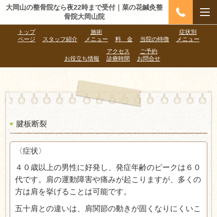
大岡山の整骨院なら夜22時まで受付｜菜の花鍼灸整
骨院大岡山院
トップ
施術
症状別
ページ
スタッフ紹介
メニュー
料 金
当院の特徴
メニュー
アクセス
ご予約
お役立ち情報
診療時間
お問合せ
腱板断裂
〈症状〉
４０歳以上の男性に好発し、発症年齢のピークは６０
代です。肩の運動障害や痛みが起こりますが、多くの
方は肩を挙げることは可能です。
五十肩との違いは、肩関節の動きが固くなりにくいこ