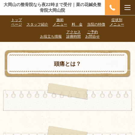
大岡山の整骨院なら夜22時まで受付｜菜の花鍼灸整
骨院大岡山院
トップ
施術
症状別
ページ
スタッフ紹介
メニュー
料 金
当院の特徴
メニュー
アクセス
ご予約
お役立ち情報
診療時間
お問合せ
頭痛とは？