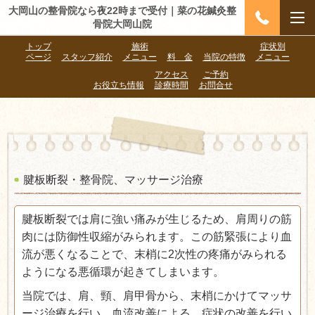
大岡山の整骨院なら夜22時まで受付｜菜の花鍼灸整
骨院大岡山院
トップ
施術
症状別
ページ
スタッフ紹介
メニュー
料 金
当院の特徴
メニュー
アクセス
ご予約
お役立ち情報
診療時間
お問合せ
腱板断裂・整骨院、マッサージ治療
腱板断裂では肩に強い痛みが生じるため、肩周りの筋
肉には防御性収縮がみられます。この筋緊張により血
流が悪くなることで、末梢に2次性の疼痛がみられる
ようになる悪循環が起きてしまいます。
当院では、肩、頸、肩甲骨から、末梢にかけてマッサ
ージ治療を行い、血流改善による、症状の改善を行い